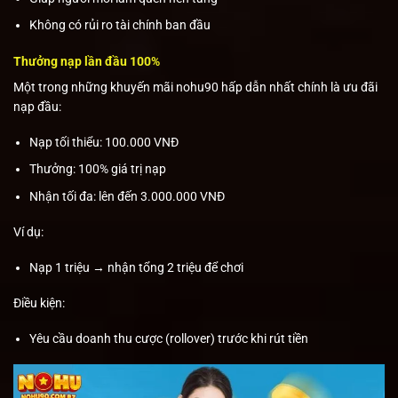
Không có rủi ro tài chính ban đầu
Thưởng nạp lần đầu 100%
Một trong những khuyến mãi nohu90 hấp dẫn nhất chính là ưu đãi
nạp đầu:
Nạp tối thiểu: 100.000 VNĐ
Thưởng: 100% giá trị nạp
Nhận tối đa: lên đến 3.000.000 VNĐ
Ví dụ:
Nạp 1 triệu → nhận tổng 2 triệu để chơi
Điều kiện:
Yêu cầu doanh thu cược (rollover) trước khi rút tiền