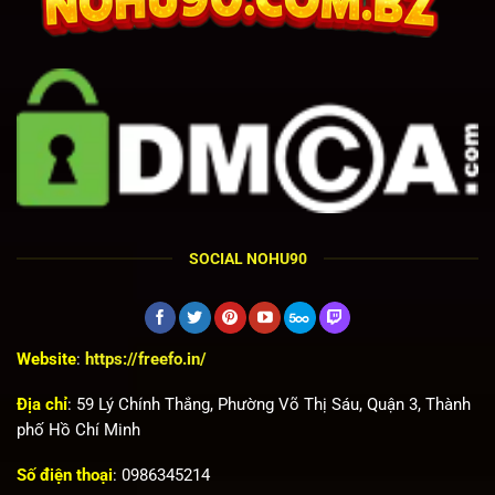
SOCIAL NOHU90
Website
:
https://freefo.in/
Địa chỉ
: 59 Lý Chính Thắng, Phường Võ Thị Sáu, Quận 3, Thành
phố Hồ Chí Minh
Số điện thoại
: 0986345214