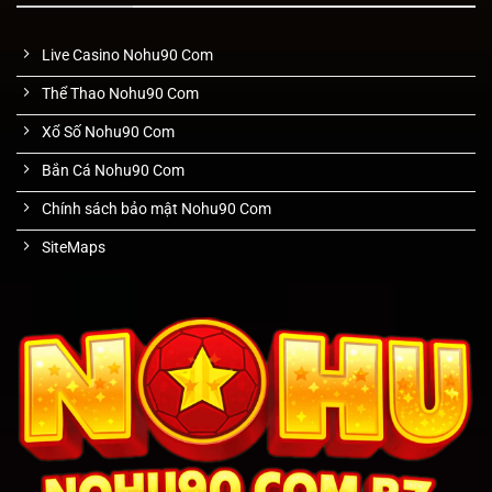
Live Casino Nohu90 Com
Thể Thao Nohu90 Com
Xổ Số Nohu90 Com
Bắn Cá Nohu90 Com
Chính sách bảo mật Nohu90 Com
SiteMaps