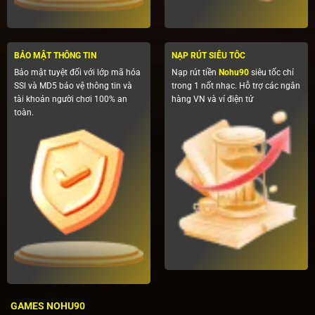
BẢO MẬT THÔNG TIN
NẠP RÚT SIÊU TÔC
Bảo mật tuyệt đối với lớp mã hóa
Nạp rút tiền
Nohu90
siêu tốc chỉ
SSl và MD5 bảo vệ thông tin và
trong 1 nốt nhạc. Hỗ trợ các ngân
tài khoản người chơi 100% an
hàng VN và ví điện tử
toàn.
GAMES NOHU90