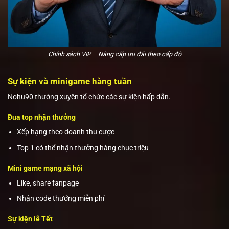
Chính sách VIP – Nâng cấp ưu đãi theo cấp độ
Sự kiện và minigame hàng tuần
Nohu90 thường xuyên tổ chức các sự kiện hấp dẫn.
Đua top nhận thưởng
Xếp hạng theo doanh thu cược
Top 1 có thể nhận thưởng hàng chục triệu
Mini game mạng xã hội
Like, share fanpage
Nhận code thưởng miễn phí
Sự kiện lễ Tết