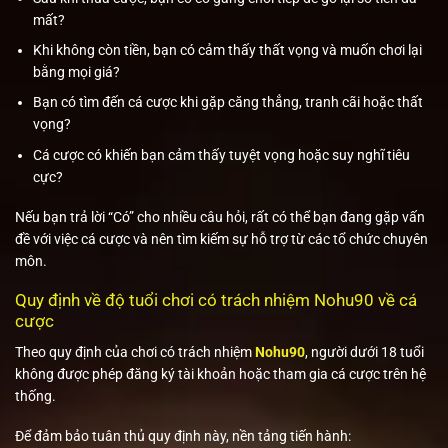
mất?
Khi không còn tiền, bạn có cảm thấy thất vọng và muốn chơi lại
bằng mọi giá?
Bạn có tìm đến cá cược khi gặp căng thẳng, tranh cãi hoặc thất
vọng?
Cá cược có khiến bạn cảm thấy tuyệt vọng hoặc suy nghĩ tiêu
cực?
Nếu bạn trả lời “Có” cho nhiều câu hỏi, rất có thể bạn đang gặp vấn
đề với việc cá cược và nên tìm kiếm sự hỗ trợ từ các tổ chức chuyên
môn.
Quy định về độ tuổi chơi có trách nhiệm Nohu90 về cá
cược
Theo quy định của chơi có trách nhiệm
Nohu90
, người dưới 18 tuổi
không được phép đăng ký tài khoản hoặc tham gia cá cược trên hệ
thống.
Để đảm bảo tuân thủ quy định này, nền tảng tiến hành: