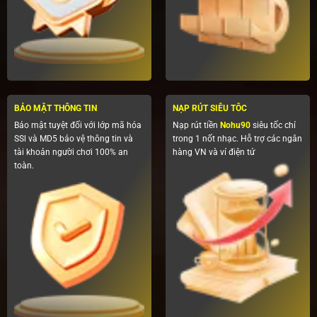
BẢO MẬT THÔNG TIN
NẠP RÚT SIÊU TÔC
Bảo mật tuyệt đối với lớp mã hóa
Nạp rút tiền
Nohu90
siêu tốc chỉ
SSl và MD5 bảo vệ thông tin và
trong 1 nốt nhạc. Hỗ trợ các ngân
tài khoản người chơi 100% an
hàng VN và ví điện tử
toàn.