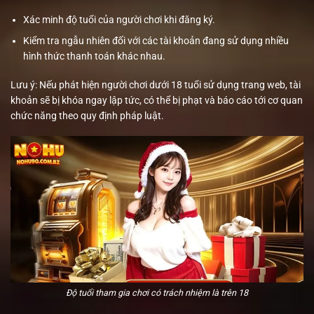
Xác minh độ tuổi của người chơi khi đăng ký.
Kiểm tra ngẫu nhiên đối với các tài khoản đang sử dụng nhiều
hình thức thanh toán khác nhau.
Lưu ý: Nếu phát hiện người chơi dưới 18 tuổi sử dụng trang web, tài
khoản sẽ bị khóa ngay lập tức, có thể bị phạt và báo cáo tới cơ quan
chức năng theo quy định pháp luật.
Độ tuổi tham gia chơi có trách nhiệm là trên 18