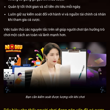
Quản lý tốt thời gian và số tiền chi tiêu mỗi ngày.
Luôn giữ sự kiểm soát đối với hành vi và nguồn tài chính cá nhân
khi tham gia cá cược.
Việc tuân thủ các nguyên tắc trên sẽ giúp người chơi tận hưởng trò
chơi một cách an toàn và lành mạnh hơn.
Bạn cần kiểm soát được lượng vốn khi chơi
Dấu hiệu cho thấy người chơi đang gặp vấn đề cá cược