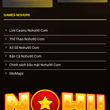
GAMES NOHU90
Live Casino Nohu90 Com
Thể Thao Nohu90 Com
Xổ Số Nohu90 Com
Bắn Cá Nohu90 Com
Chính sách bảo mật Nohu90 Com
SiteMaps